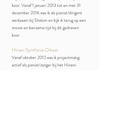
koor. Vanaf 1 januari 2013 tot en met 31
december 2016 was ik als pianist/dirigent
werkzaam bij Shalom en kijk ik terug op een
mooie en leerzame tijd bij dit gedreven
koor.
Hineni Symfonie Orkest
Vanaf oktober 2012 was ik projectmatig
actief als pianist/zanger bij het Hineni
Symfonie Orkest, onder leiding van
Lubertus Leutscher. Het Hineni-orkest
brengt klassiek repertoire en traditionele
Joodse muziek ten gehore.
Gospelkoor ‘We Believe’
Sinds 2008 was ik als basgitarist in de
begeleidingsband van gospelkoor ‘We
Believe’ wat onder leiding stond van Remco