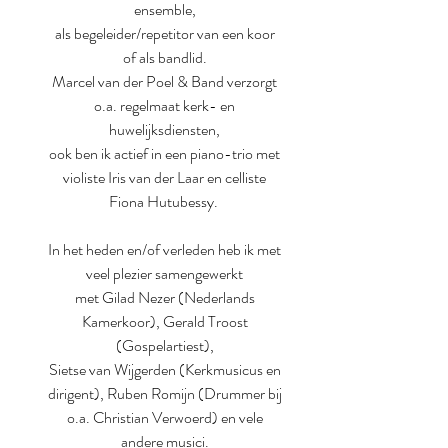
ensemble,
als begeleider/repetitor van een koor
of als bandlid.
Marcel van der Poel & Band verzorgt
o.a. regelmaat kerk- en
huwelijksdiensten,
ook ben ik actief in een piano-trio met
violiste Iris van der Laar en celliste
Fiona Hutubessy.
In het heden en/of verleden heb ik met
veel plezier samengewerkt
met Gilad Nezer (Nederlands
Kamerkoor), Gerald Troost
(Gospelartiest),
Sietse van Wijgerden (Kerkmusicus en
dirigent), Ruben Romijn (Drummer bij
o.a. Christian Verwoerd) en vele
andere musici.