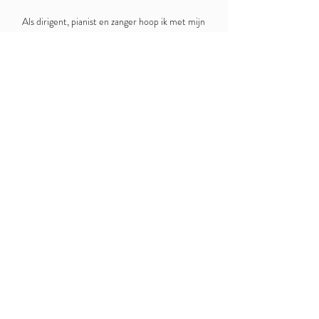
Als dirigent, pianist en zanger hoop ik met mijn
muziek te kunnen helpen om rust en vrede te
vinden. Muziek kan zo krachtig zijn dat het
verschillen kan overstijgen en het verbinding
brengt. Maar muziek kan ook confronteren,
teksten kunnen je aan het denken zetten en
klanken kunnen je oprecht raken.
"Muziek kan zo krachtig zijn, dat het
verschillen kan overstijgen."