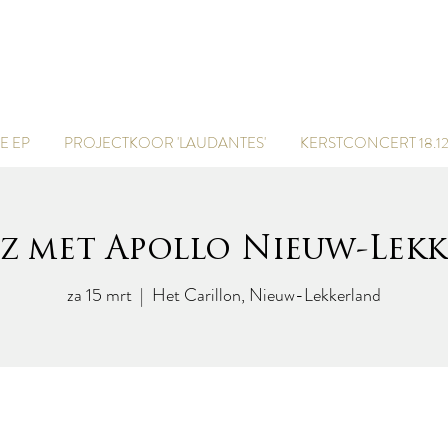
marcel van der poel
 EP
PROJECTKOOR 'LAUDANTES'
KERSTCONCERT 18.12
z met Apollo Nieuw-Lek
za 15 mrt
  |  
Het Carillon, Nieuw-Lekkerland