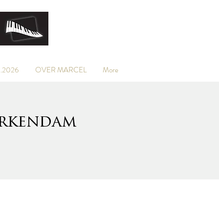
.2026
OVER MARCEL
More
erkendam