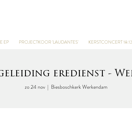
marcel van der poel
 EP
PROJECTKOOR 'LAUDANTES'
KERSTCONCERT 18.12
geleiding eredienst - W
zo 24 nov
  |  
Biesboschkerk Werkendam