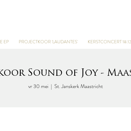
marcel van der poel
 EP
PROJECTKOOR 'LAUDANTES'
KERSTCONCERT 18.12
koor Sound of Joy - Maa
vr 30 mei
  |  
St. Janskerk Maastricht