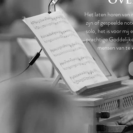
ove
Het laten horen van 
zijn of gespeelde no
solo, het is voor mij
prachtige Goddelijk
mensen van te 