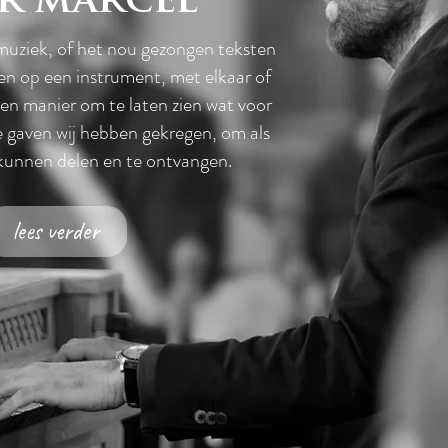
r marcel
muziek, of het nou gezongen teksten
ten op een instrument, met elkaar of
 een manier om te laten zien wat voor
e gaven wij hebben gekregen, om als
kunnen delen en te ontvangen.
lees verder