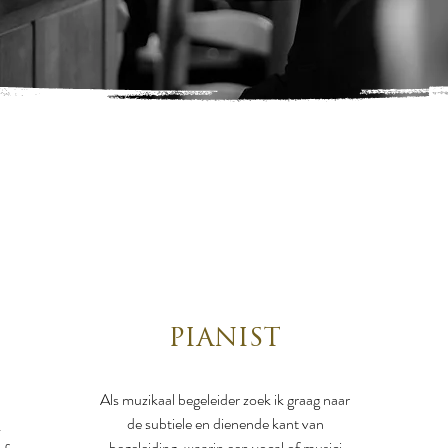
PIANIST
Als muzikaal begeleider zoek ik graag naar
de subtiele en dienende kant van
.
begeleiding, waarin een vocal of musici