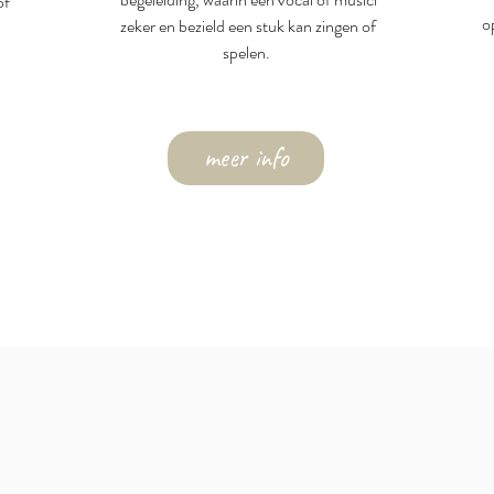
of
o
zeker en bezield een stuk kan zingen of
spelen.
meer info