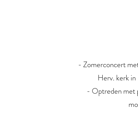
- Zomerconcert met 
Herv. kerk in
- Optreden met p
mo