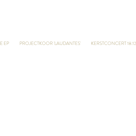
marcel van der poel
 EP
PROJECTKOOR 'LAUDANTES'
KERSTCONCERT 18.12