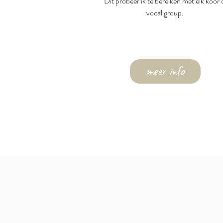
Dit probeer ik te bereiken met elk koor 
vocal group.
meer info