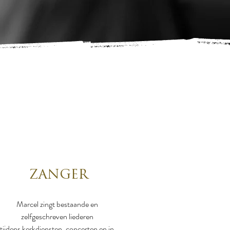
ZANGER
Marcel zingt bestaande en
zelfgeschreven liederen
tijdens kerkdiensten, concerten
en in