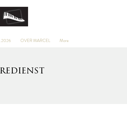
.2026
OVER MARCEL
More
redienst